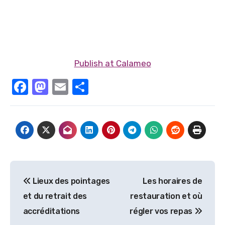
Publish at Calameo
Facebook
Mastodon
Email
Partager
Navigation
Lieux des pointages
Les horaires de
de
et du retrait des
restauration et où
l’article
accréditations
régler vos repas