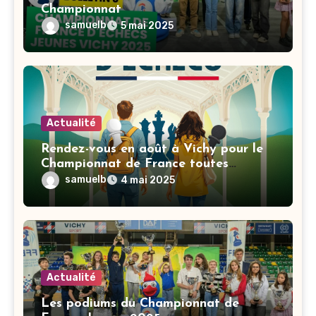
Championnat
samuelb
5 mai 2025
Actualité
Rendez-vous en août à Vichy pour le
Championnat de France toutes
catégories
samuelb
4 mai 2025
Actualité
Les podiums du Championnat de