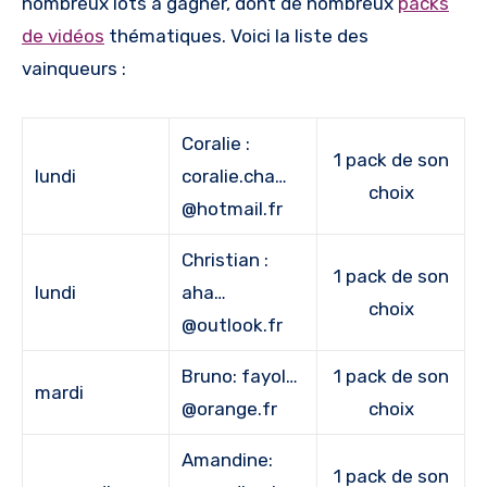
nombreux lots à gagner, dont de nombreux
packs
de vidéos
thématiques. Voici la liste des
vainqueurs :
Coralie :
1 pack de son
lundi
coralie.cha…
choix
@hotmail.fr
Christian :
1 pack de son
lundi
aha…
choix
@outlook.fr
Bruno: fayol…
1 pack de son
mardi
@orange.fr
choix
Amandine:
1 pack de son