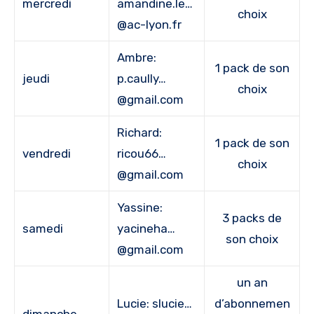
mercredi
amandine.le…
choix
@ac-lyon.fr
Ambre:
1 pack de son
jeudi
p.caully…
choix
@gmail.com
Richard:
1 pack de son
vendredi
ricou66…
choix
@gmail.com
Yassine:
3 packs de
samedi
yacineha…
son choix
@gmail.com
un an
Lucie: slucie…
d’abonnemen