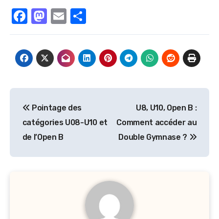
Facebook
Mastodon
Email
Partager
Navigation
Pointage des
U8, U10, Open B :
de
catégories U08-U10 et
Comment accéder au
l’article
de l’Open B
Double Gymnase ?